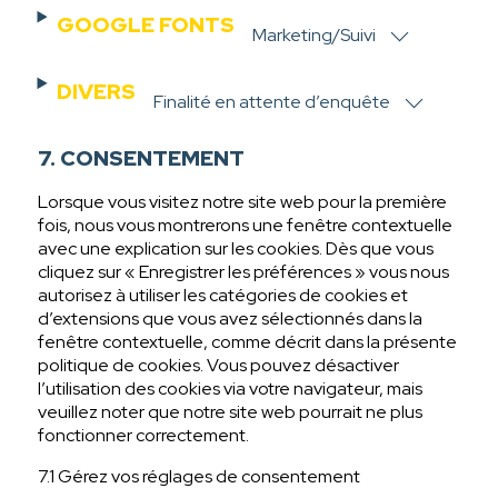
to
analytics
GOOGLE FONTS
service
Marketing/Suivi
Consent
wordpress
to
DIVERS
service
Finalité en attente d’enquête
Consent
google-
to
fonts
7. CONSENTEMENT
service
divers
Lorsque vous visitez notre site web pour la première
fois, nous vous montrerons une fenêtre contextuelle
avec une explication sur les cookies. Dès que vous
cliquez sur « Enregistrer les préférences » vous nous
autorisez à utiliser les catégories de cookies et
d’extensions que vous avez sélectionnés dans la
fenêtre contextuelle, comme décrit dans la présente
politique de cookies. Vous pouvez désactiver
l’utilisation des cookies via votre navigateur, mais
veuillez noter que notre site web pourrait ne plus
fonctionner correctement.
7.1 Gérez vos réglages de consentement